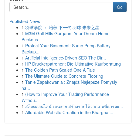
Go
Published News
1
羽球学院 ： 培养 下一代 羽球 未来之星
1
M3M Golf Hills Gurgaon: Your Dream Home
Beckons
1
Protect Your Basement: Sump Pump Battery
Backup...
1
Artificial Intelligence-Driven SEO The Dir...
1
HP Druckerpatronen: Die Ultimative Kaufberatung
1
The Golden Path Scaled One A Tale
1
The Ultimate Guide to Concrete Flooring
1
Tanie Zapakowania : Znajdź Najlepsze Pomysły
na...
1
{How to Improve Your Trading Performance
Withou...
1
สล็อตออนไลน์ เล่นง่าย สร้างรายได้จากเกมที่ควรจะ...
1
Affordable Website Creation in the Kharghar...