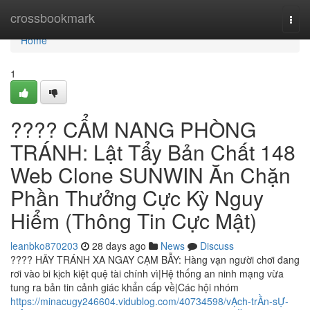
Home
crossbookmark
Togg
navi
Home
1
???? CẨM NANG PHÒNG
TRÁNH: Lật Tẩy Bản Chất 148
Web Clone SUNWIN Ăn Chặn
Phần Thưởng Cực Kỳ Nguy
Hiểm (Thông Tin Cực Mật)
leanbko870203
28 days ago
News
Discuss
???? HÃY TRÁNH XA NGAY CẠM BẪY: Hàng vạn người chơi đang
rơi vào bi kịch kiệt quệ tài chính vì|Hệ thống an ninh mạng vừa
tung ra bản tin cảnh giác khẩn cấp về|Các hội nhóm
https://minacugy246604.vidublog.com/40734598/vẠch-trẦn-sỰ-