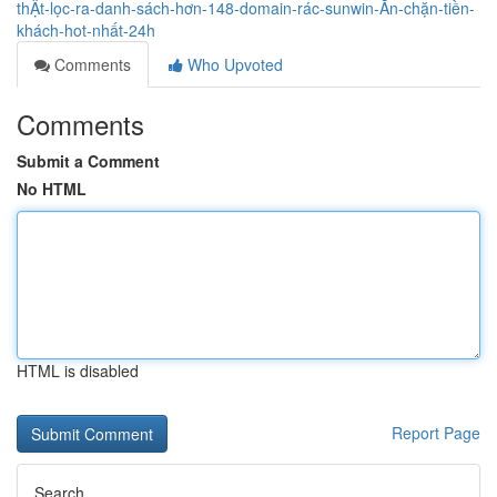
thẬt-lọc-ra-danh-sách-hơn-148-domain-rác-sunwin-Ăn-chặn-tiền-
khách-hot-nhất-24h
Comments
Who Upvoted
Comments
Submit a Comment
No HTML
HTML is disabled
Report Page
Search