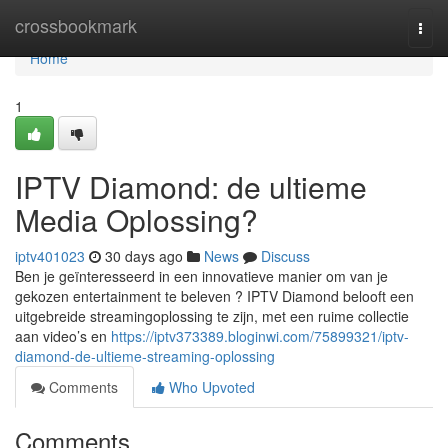
Home
crossbookmark
Togg
navi
Home
1
IPTV Diamond: de ultieme
Media Oplossing?
iptv401023
30 days ago
News
Discuss
Ben je geïnteresseerd in een innovatieve manier om van je
gekozen entertainment te beleven ? IPTV Diamond belooft een
uitgebreide streamingoplossing te zijn, met een ruime collectie
aan video’s en
https://iptv373389.bloginwi.com/75899321/iptv-
diamond-de-ultieme-streaming-oplossing
Comments
Who Upvoted
Comments