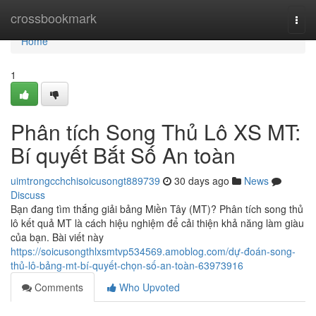
Home
crossbookmark
Togg
navi
Home
1
Phân tích Song Thủ Lô XS MT:
Bí quyết Bắt Số An toàn
uimtrongcchchisoicusongt889739
30 days ago
News
Discuss
Bạn đang tìm thắng giải bảng Miền Tây (MT)? Phân tích song thủ
lô kết quả MT là cách hiệu nghiệm để cải thiện khả năng làm giàu
của bạn. Bài viết này
https://soicusongthlxsmtvp534569.amoblog.com/dự-đoán-song-
thủ-lô-bảng-mt-bí-quyết-chọn-số-an-toàn-63973916
Comments
Who Upvoted