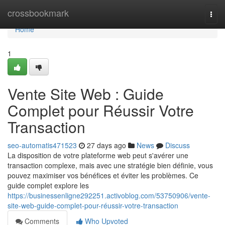
Home
crossbookmark
Togg
navi
Home
1
Vente Site Web : Guide
Complet pour Réussir Votre
Transaction
seo-automatis471523
27 days ago
News
Discuss
La disposition de votre plateforme web peut s'avérer une
transaction complexe, mais avec une stratégie bien définie, vous
pouvez maximiser vos bénéfices et éviter les problèmes. Ce
guide complet explore les
https://businessenligne292251.activoblog.com/53750906/vente-
site-web-guide-complet-pour-réussir-votre-transaction
Comments
Who Upvoted