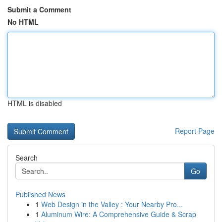
Submit a Comment
No HTML
HTML is disabled
Report Page
Search
Go
Published News
1
Web Design in the Valley : Your Nearby Pro...
1
Aluminum Wire: A Comprehensive Guide & Scrap