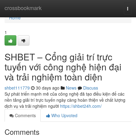
Home
crossbookmark
Togg
navi
Home
1
SHBET – Cổng giải trí trực
tuyến với công nghệ hiện đại
và trải nghiệm toàn diện
shbet111779
30 days ago
News
Discuss
Sự phát triển mạnh mẽ của công nghệ đã tạo điều kiện để các
nền tảng giải trí trực tuyến ngày càng hoàn thiện về chất lượng
dịch vụ và trải nghiệm người
https://shbet24h.com/
Comments
Who Upvoted
Comments