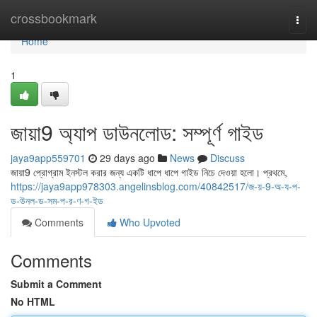
Home
crossbookmark
Togg
navi
Home
1
জায়া9 অ্যাপ ডাউনলোড: সম্পূর্ণ গাইড
jaya9app559701
29 days ago
News
Discuss
জায়া9 প্রোগ্রাম ইনস্টল করার জন্য একটি ধাপে ধাপে গাইড নিচে দেওয়া হলো। প্রথমে,
https://jaya9app978303.angelinsblog.com/40842517/জ-য়-9-অ-য-প-
ড-উনল-ড-সম-প-র-ণ-গ-ইড
Comments
Who Upvoted
Comments
Submit a Comment
No HTML