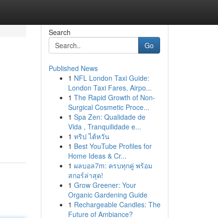
Search
Go
Published News
1
NFL London Taxi Guide:
London Taxi Fares, Airpo...
1
The Rapid Growth of Non-
Surgical Cosmetic Proce...
1
Spa Zen: Qualidade de
Vida , Tranquilidade e...
1
ทริป ไต้หวัน
1
Best YouTube Profiles for
Home Ideas & Cr...
1
ผลบอล7m: ครบทุกคู่ พร้อม
สกอร์ล่าสุด!
1
Grow Greener: Your
Organic Gardening Guide
1
Rechargeable Candles: The
Future of Ambiance?