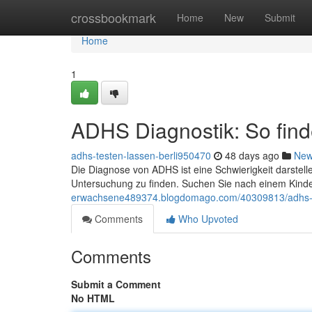
Home
crossbookmark
Home
New
Submit
Home
1
ADHS Diagnostik: So finde
adhs-testen-lassen-berli950470
48 days ago
Ne
Die Diagnose von ADHS ist eine Schwierigkeit darstell
Untersuchung zu finden. Suchen Sie nach einem Kinde
erwachsene489374.blogdomago.com/40309813/adhs-diagn
Comments
Who Upvoted
Comments
Submit a Comment
No HTML