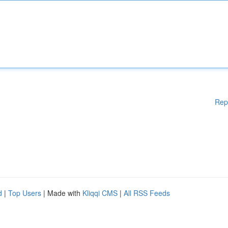
Rep
d
|
Top Users
| Made with
Kliqqi CMS
|
All RSS Feeds