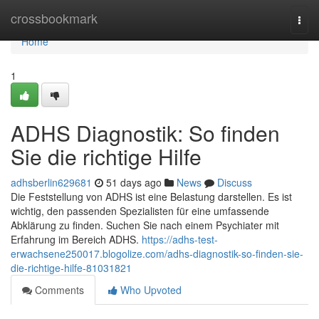
Home
crossbookmark
Togg
navi
Home
1
ADHS Diagnostik: So finden
Sie die richtige Hilfe
adhsberlin629681
51 days ago
News
Discuss
Die Feststellung von ADHS ist eine Belastung darstellen. Es ist
wichtig, den passenden Spezialisten für eine umfassende
Abklärung zu finden. Suchen Sie nach einem Psychiater mit
Erfahrung im Bereich ADHS.
https://adhs-test-
erwachsene250017.blogolize.com/adhs-diagnostik-so-finden-sie-
die-richtige-hilfe-81031821
Comments
Who Upvoted