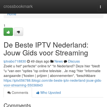
Home
crossbookmark
Togg
navi
Home
1
De Beste IPTV Nederland:
Jouw Gids voor Streaming
iptvabo718830
49 days ago
News
Discuss
Zoekt u het" perfecte" online tv" "in Nederland? Deze hier "biedt
"u "van een "opties "op online televisie . Je mag "hier "informatie
aangaande {"kosten | prijzen | abonnementen", "beschikbare
https://iptv056788.tblogz.com/de-beste-iptv-nederland-jouw-gids-
voor-streaming-55036843
Comments
Who Upvoted
Comments