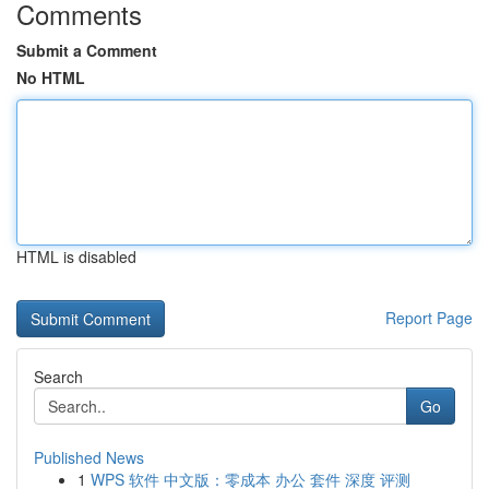
Comments
Submit a Comment
No HTML
HTML is disabled
Report Page
Search
Go
Published News
1
WPS 软件 中文版：零成本 办公 套件 深度 评测