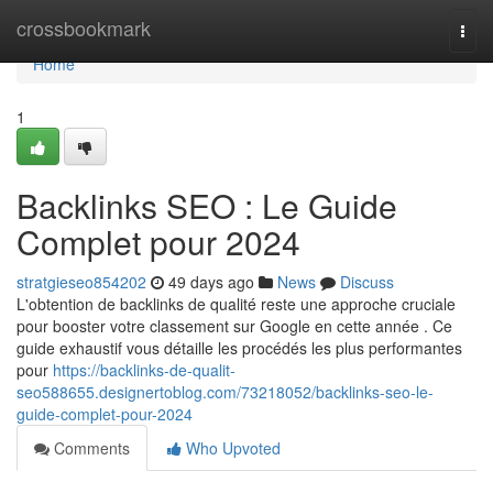
Home
crossbookmark
Togg
navi
Home
1
Backlinks SEO : Le Guide
Complet pour 2024
stratgieseo854202
49 days ago
News
Discuss
L'obtention de backlinks de qualité reste une approche cruciale
pour booster votre classement sur Google en cette année . Ce
guide exhaustif vous détaille les procédés les plus performantes
pour
https://backlinks-de-qualit-
seo588655.designertoblog.com/73218052/backlinks-seo-le-
guide-complet-pour-2024
Comments
Who Upvoted