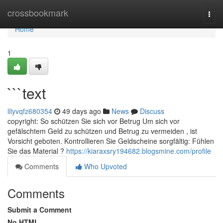
Home
crossbookmark
Togg
navi
Home
1
```text
lilyvqfz680354
49 days ago
News
Discuss
copyright: So schützen Sie sich vor Betrug Um sich vor
gefälschtem Geld zu schützen und Betrug zu vermeiden , ist
Vorsicht geboten. Kontrollieren Sie Geldscheine sorgfältig: Fühlen
Sie das Material ?
https://kiaraxsry194682.blogsmine.com/profile
Comments
Who Upvoted
Comments
Submit a Comment
No HTML