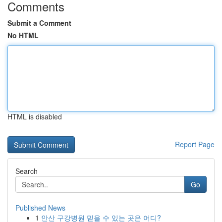
Comments
Submit a Comment
No HTML
HTML is disabled
Report Page
Search
Go
Published News
1
안산 구강병원 믿을 수 있는 곳은 어디?