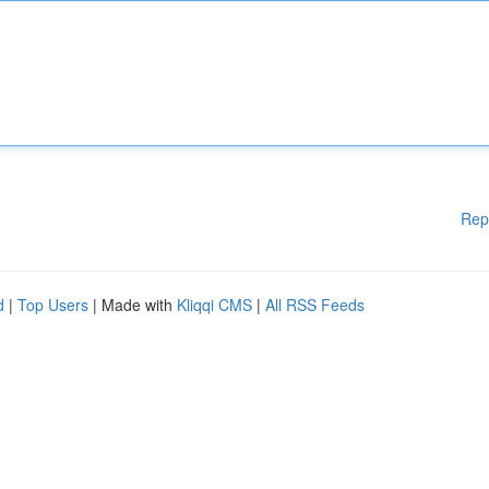
Rep
d
|
Top Users
| Made with
Kliqqi CMS
|
All RSS Feeds