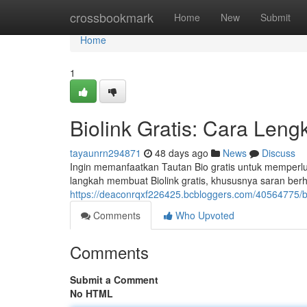
Home
crossbookmark
Home
New
Submit
Home
1
Biolink Gratis: Cara Len
tayaunrn294871
48 days ago
News
Discuss
Ingin memanfaatkan Tautan Bio gratis untuk memperlua
langkah membuat Biolink gratis, khususnya saran be
https://deaconrqxf226425.bcbloggers.com/40564775/bio
Comments
Who Upvoted
Comments
Submit a Comment
No HTML