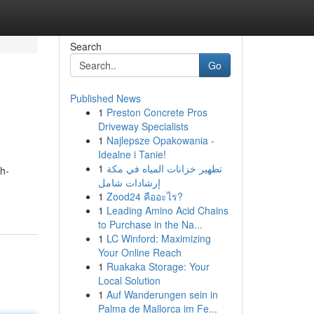
Search
Go
Published News
1
Preston Concrete Pros
Driveway Specialists
1
Najlepsze Opakowania -
Idealne i Tanie!
1
تطهير خزانات المياه في مكة
h-
إرشادات شامل
1
Zood24 คืออะไร?
1
Leading Amino Acid Chains
to Purchase in the Na...
1
LC Winford: Maximizing
Your Online Reach
1
Ruakaka Storage: Your
Local Solution
1
Auf Wanderungen sein in
Palma de Mallorca im Fe...