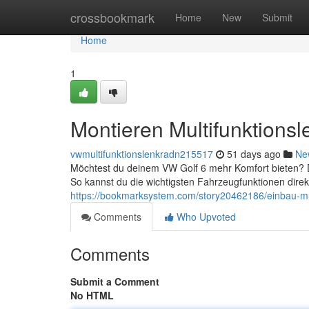
Home
crossbookmark
Home
New
Submit
Home
1
Montieren Multifunktions
vwmultifunktionslenkradn215517
51 days ago
Ne
Möchtest du deinem VW Golf 6 mehr Komfort bieten? Da
So kannst du die wichtigsten Fahrzeugfunktionen dir
https://bookmarksystem.com/story20462186/einbau-mul
Comments
Who Upvoted
Comments
Submit a Comment
No HTML