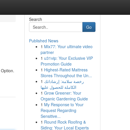
Search
Go
Published News
1
Mix77: Your ultimate video
partner
1
u31vip: Your Exclusive VIP
Promotion Guide
1
Highest-Rated Mattress
 Option.
Stores Throughout the Un...
1
رخصة سلامة: إرشاداتك
الكاملة للحصول عليها
1
Grow Greener: Your
Organic Gardening Guide
1
My Response to Your
Request Regarding
Sensitive...
1
Round Rock Roofing &
Siding: Your Local Experts