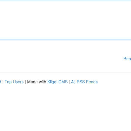
Rep
d
|
Top Users
| Made with
Kliqqi CMS
|
All RSS Feeds