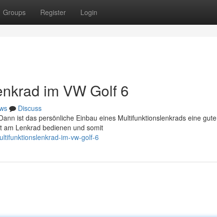
Groups
Register
Login
lenkrad im VW Golf 6
ws
Discuss
nn ist das persönliche Einbau eines Multifunktionslenkrads eine gute
ekt am Lenkrad bedienen und somit
tifunktionslenkrad-im-vw-golf-6