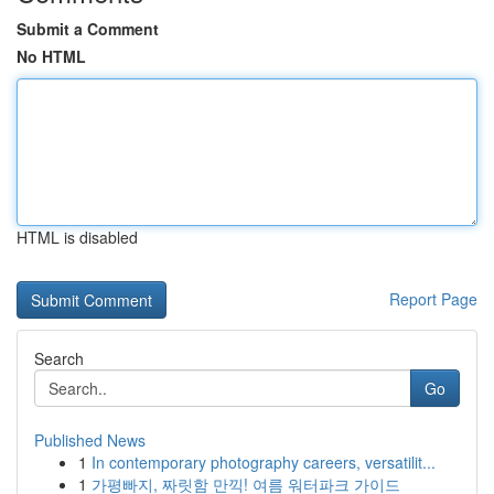
Submit a Comment
No HTML
HTML is disabled
Report Page
Search
Go
Published News
1
In contemporary photography careers, versatilit...
1
가평빠지, 짜릿함 만끽! 여름 워터파크 가이드