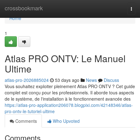
Home
crossbookmark
Togg
navi
Home
1
Atlas PRO ONTV: Le Manuel
Ultime
atlas-pro-2026885024
53 days ago
News
Discuss
Vous souhaitez exploiter pleinement Atlas PRO ONTV ? Cet guide
complet est conçu pour les professionnels. Il aborde tous aspects
de le système, de l'installation à le fonctionnement avancée des
https://atlas-pro-application206078.blogpixi.com/42148346/atlas-
pro-ontv-le-tutoriel-ultime
Comments
Who Upvoted
Comments