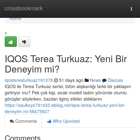
Home
crossbookmark
Togg
navi
Home
1
IQOS Terea Turkuaz: Yeni Bir
Deneyim mi?
iqostereaturkuaz191378
51 days ago
News
Discuss
IQOS ile Terea Turkuaz serisi, tütün alışkanlığı farklı bir yaklaşım
getiriyor mu? Pek çok kişi, sıcak modeli tadım yönünde olumlu
görüşler söylerken, bazıları ilginç etkiler aldıklarını
https://saulkxys791433.isblog.net/iqos-terea-turkuaz-yeni-bir-
deneyim-mi-58475827
Comments
Who Upvoted
Comments