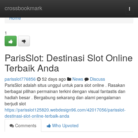
Home
crossbookmark
Togg
navi
Home
1
ParisSlot: Destinasi Slot Online
Terbaik Anda
parisslot776856
52 days ago
News
Discuss
ParisSlot adalah situs unggul untuk para slot online . Rasakan
berbagai pilihan permainan terkini dengan visual fantastis dan
hadiah besar . Bergabung sekarang dan alami pengalaman
berjudi slot
https://parisslot125820.webdesign96.com/42017056/parisslot-
destinasi-slot-online-terbaik-anda
Comments
Who Upvoted