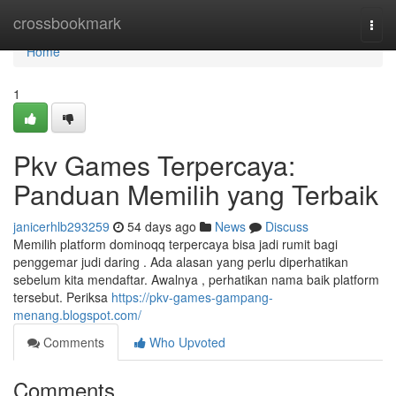
Home
crossbookmark
Togg
navi
Home
1
Pkv Games Terpercaya:
Panduan Memilih yang Terbaik
janicerhlb293259
54 days ago
News
Discuss
Memilih platform dominoqq terpercaya bisa jadi rumit bagi
penggemar judi daring . Ada alasan yang perlu diperhatikan
sebelum kita mendaftar. Awalnya , perhatikan nama baik platform
tersebut. Periksa
https://pkv-games-gampang-
menang.blogspot.com/
Comments
Who Upvoted
Comments