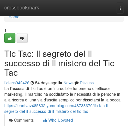
Home
crossbookmark
Togg
navi
Home
1
Tic Tac: Il segreto del Il
successo di Il mistero del Tic
Tac
tictacs942426
54 days ago
News
Discuss
La l'ascesa di Tic Tac è un incredibile fenomeno di efficace
marketing. Il marchio ha soddisfatto le necessità di le persone in
alla ricerca di una via d'uscita semplice per dissetarsi la la bocca
https://jeanfvav485832.yomoblog.com/48733670/tic-tac-il-
segreto-del-il-successo-di-il-mistero-del-tic-tac
Comments
Who Upvoted