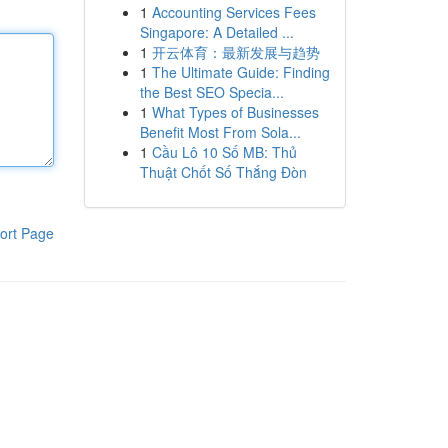
1
Accounting Services Fees
Singapore: A Detailed ...
1
开云体育：最新发展与趋势
1
The Ultimate Guide: Finding
the Best SEO Specia...
1
What Types of Businesses
Benefit Most From Sola...
1
Cầu Lô 10 Số MB: Thủ
Thuật Chốt Số Thắng Đòn
ort Page