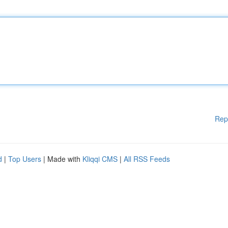
Rep
d
|
Top Users
| Made with
Kliqqi CMS
|
All RSS Feeds