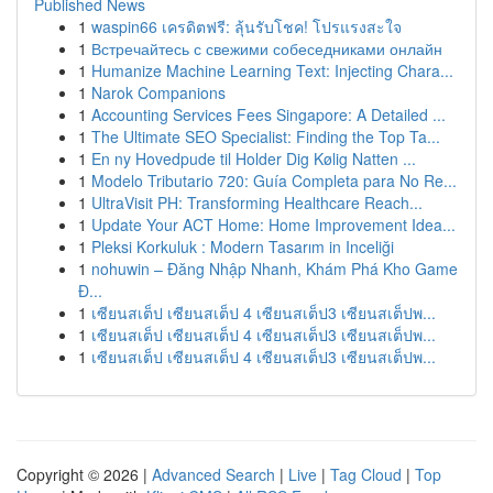
Published News
1
waspin66 เครดิตฟรี: ลุ้นรับโชค! โปรแรงสะใจ
1
Встречайтесь с свежими собеседниками онлайн
1
Humanize Machine Learning Text: Injecting Chara...
1
Narok Companions
1
Accounting Services Fees Singapore: A Detailed ...
1
The Ultimate SEO Specialist: Finding the Top Ta...
1
En ny Hovedpude til Holder Dig Kølig Natten ...
1
Modelo Tributario 720: Guía Completa para No Re...
1
UltraVisit PH: Transforming Healthcare Reach...
1
Update Your ACT Home: Home Improvement Idea...
1
Pleksi Korkuluk : Modern Tasarım in Inceliği
1
nohuwin – Đăng Nhập Nhanh, Khám Phá Kho Game
Đ...
1
เซียนสเต็ป เซียนสเต็ป 4 เซียนสเต็ป3 เซียนสเต็ปพ...
1
เซียนสเต็ป เซียนสเต็ป 4 เซียนสเต็ป3 เซียนสเต็ปพ...
1
เซียนสเต็ป เซียนสเต็ป 4 เซียนสเต็ป3 เซียนสเต็ปพ...
Copyright © 2026 |
Advanced Search
|
Live
|
Tag Cloud
|
Top