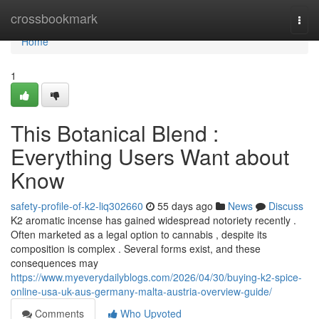
Home
crossbookmark
Togg
navi
Home
1
This Botanical Blend :
Everything Users Want about
Know
safety-profile-of-k2-liq302660
55 days ago
News
Discuss
K2 aromatic incense has gained widespread notoriety recently .
Often marketed as a legal option to cannabis , despite its
composition is complex . Several forms exist, and these
consequences may
https://www.myeverydailyblogs.com/2026/04/30/buying-k2-spice-
online-usa-uk-aus-germany-malta-austria-overview-guide/
Comments
Who Upvoted