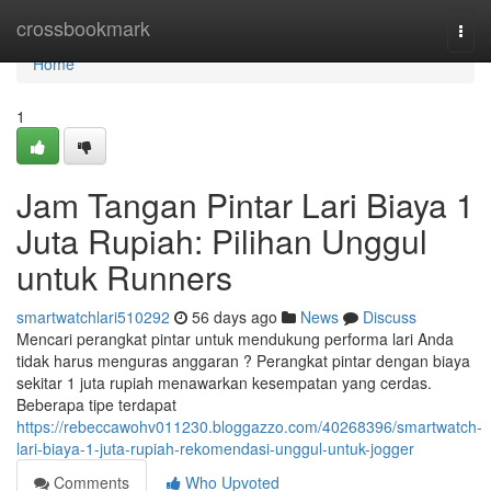
Home
crossbookmark
Togg
navi
Home
1
Jam Tangan Pintar Lari Biaya 1
Juta Rupiah: Pilihan Unggul
untuk Runners
smartwatchlari510292
56 days ago
News
Discuss
Mencari perangkat pintar untuk mendukung performa lari Anda
tidak harus menguras anggaran ? Perangkat pintar dengan biaya
sekitar 1 juta rupiah menawarkan kesempatan yang cerdas.
Beberapa tipe terdapat
https://rebeccawohv011230.bloggazzo.com/40268396/smartwatch-
lari-biaya-1-juta-rupiah-rekomendasi-unggul-untuk-jogger
Comments
Who Upvoted