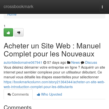
Home
crossbookmark
Togg
navi
Home
1
Acheter un Site Web : Manuel
Complet pour les Nouveaux
autoritdedomaine067941
57 days ago
News
Discuss
Vous désirez démarrer votre entreprise en ligne ? Acquérir un site
internet peut sembler complexe pour un utilisateur débutant. Ce
manuel vous détaille les étapes essentielles pour sélectionner
https://bookmarkcolumn.com/story21364344/acheter-un-site-web-
web-introduction-complet-pour-les-débutants
Comments
Who Upvoted
Comments