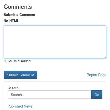
Comments
Submit a Comment
No HTML
HTML is disabled
Report Page
Search
Go
Published News