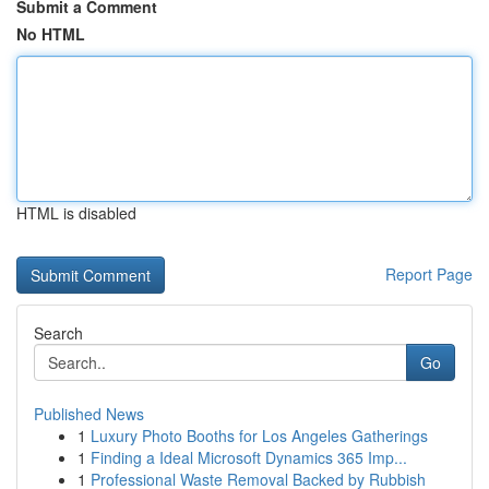
Submit a Comment
No HTML
HTML is disabled
Report Page
Search
Go
Published News
1
Luxury Photo Booths for Los Angeles Gatherings
1
Finding a Ideal Microsoft Dynamics 365 Imp...
1
Professional Waste Removal Backed by Rubbish