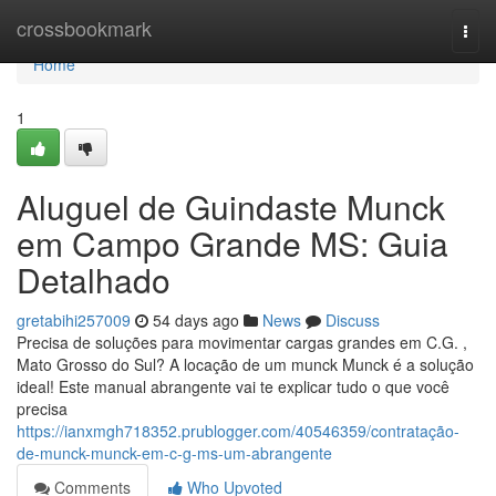
Home
crossbookmark
Togg
navi
Home
1
Aluguel de Guindaste Munck
em Campo Grande MS: Guia
Detalhado
gretabihi257009
54 days ago
News
Discuss
Precisa de soluções para movimentar cargas grandes em C.G. ,
Mato Grosso do Sul? A locação de um munck Munck é a solução
ideal! Este manual abrangente vai te explicar tudo o que você
precisa
https://ianxmgh718352.prublogger.com/40546359/contratação-
de-munck-munck-em-c-g-ms-um-abrangente
Comments
Who Upvoted