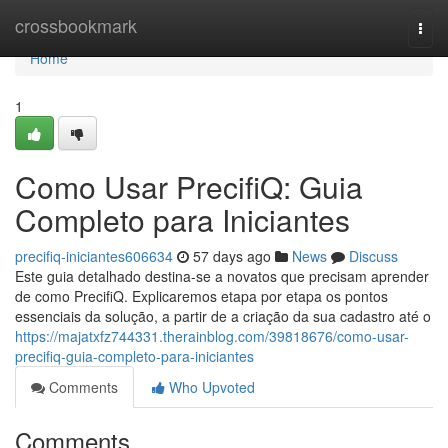
Home
crossbookmark
Togg
navi
Home
1
Como Usar PrecifiQ: Guia
Completo para Iniciantes
precifiq-iniciantes606634
57 days ago
News
Discuss
Este guia detalhado destina-se a novatos que precisam aprender
de como PrecifiQ. Explicaremos etapa por etapa os pontos
essenciais da solução, a partir de a criação da sua cadastro até o
https://majatxfz744331.therainblog.com/39818676/como-usar-
precifiq-guia-completo-para-iniciantes
Comments
Who Upvoted
Comments