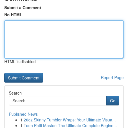
Submit a Comment
No HTML
HTML is disabled
Report Page
Search
Go
Published News
1
20oz Skinny Tumbler Wraps: Your Ultimate Visua...
1
Teen Patti Master: The Ultimate Complete Beginn...