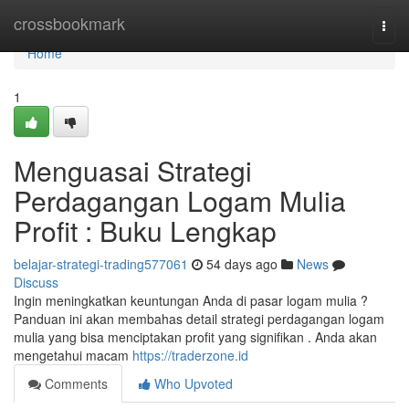
Home
crossbookmark
Togg
navi
Home
1
Menguasai Strategi
Perdagangan Logam Mulia
Profit : Buku Lengkap
belajar-strategi-trading577061
54 days ago
News
Discuss
Ingin meningkatkan keuntungan Anda di pasar logam mulia ?
Panduan ini akan membahas detail strategi perdagangan logam
mulia yang bisa menciptakan profit yang signifikan . Anda akan
mengetahui macam
https://traderzone.id
Comments
Who Upvoted