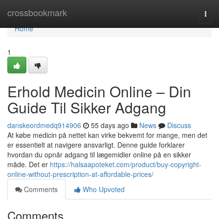
Home
crossbookmark
Togg
navi
Home
1
Erhold Medicin Online – Din
Guide Til Sikker Adgang
danskeordmedq914906
55 days ago
News
Discuss
At købe medicin på nettet kan virke bekvemt for mange, men det
er essentielt at navigere ansvarligt. Denne guide forklarer
hvordan du opnår adgang til lægemidler online på en sikker
måde. Det er
https://halsaapoteket.com/product/buy-copyright-
online-without-prescription-at-affordable-prices/
Comments
Who Upvoted
Comments