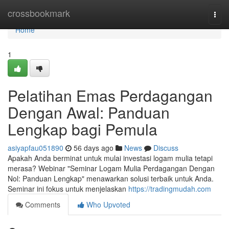
Home
crossbookmark
Togg
navi
Home
1
Pelatihan Emas Perdagangan
Dengan Awal: Panduan
Lengkap bagi Pemula
asiyapfau051890
56 days ago
News
Discuss
Apakah Anda berminat untuk mulai investasi logam mulia tetapi
merasa? Webinar "Seminar Logam Mulia Perdagangan Dengan
Nol: Panduan Lengkap" menawarkan solusi terbaik untuk Anda.
Seminar ini fokus untuk menjelaskan
https://tradingmudah.com
Comments
Who Upvoted