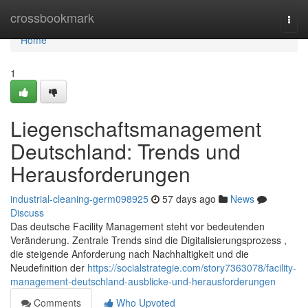
Home
crossbookmark
Togg
navi
Home
1
Liegenschaftsmanagement
Deutschland: Trends und
Herausforderungen
industrial-cleaning-germ098925
57 days ago
News
Discuss
Das deutsche Facility Management steht vor bedeutenden
Veränderung. Zentrale Trends sind die Digitalisierungsprozess ,
die steigende Anforderung nach Nachhaltigkeit und die
Neudefinition der
https://socialstrategie.com/story7363078/facility-
management-deutschland-ausblicke-und-herausforderungen
Comments
Who Upvoted