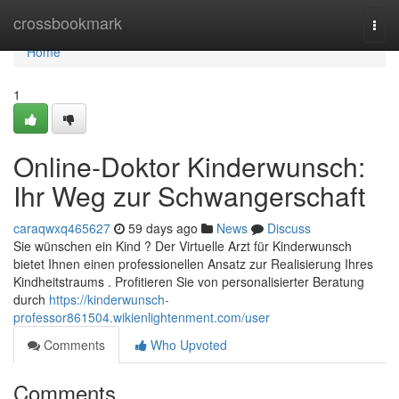
Home
crossbookmark
Togg
navi
Home
1
Online-Doktor Kinderwunsch:
Ihr Weg zur Schwangerschaft
caraqwxq465627
59 days ago
News
Discuss
Sie wünschen ein Kind ? Der Virtuelle Arzt für Kinderwunsch
bietet Ihnen einen professionellen Ansatz zur Realisierung Ihres
Kindheitstraums . Profitieren Sie von personalisierter Beratung
durch
https://kinderwunsch-
professor861504.wikienlightenment.com/user
Comments
Who Upvoted
Comments