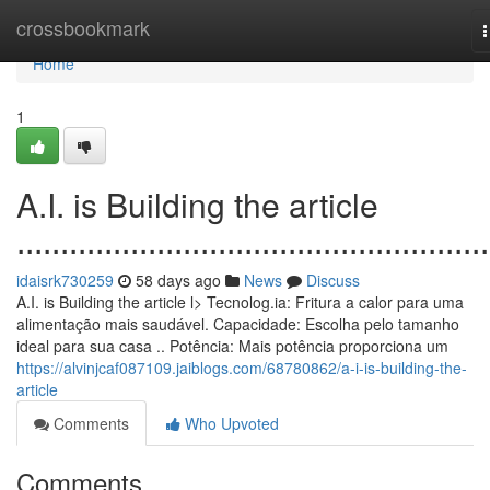
Home
crossbookmark
n
Home
1
A.I. is Building the article
......................................................
idaisrk730259
58 days ago
News
Discuss
A.I. is Building the article l> Tecnolog.ia: Fritura a calor para uma
alimentação mais saudável. Capacidade: Escolha pelo tamanho
ideal para sua casa .. Potência: Mais potência proporciona um
https://alvinjcaf087109.jaiblogs.com/68780862/a-i-is-building-the-
article
Comments
Who Upvoted
Comments