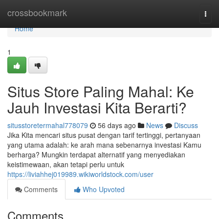
Home
crossbookmark
Togg
navi
Home
1
Situs Store Paling Mahal: Ke
Jauh Investasi Kita Berarti?
situsstoretermahal778079
56 days ago
News
Discuss
Jika Kita mencari situs pusat dengan tarif tertinggi, pertanyaan
yang utama adalah: ke arah mana sebenarnya investasi Kamu
berharga? Mungkin terdapat alternatif yang menyediakan
keistimewaan, akan tetapi perlu untuk
https://liviahhej019989.wikiworldstock.com/user
Comments
Who Upvoted
Comments