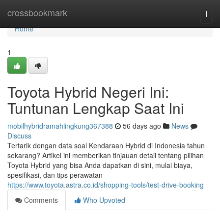
Home
crossbookmark
Togg
navi
Home
1
Toyota Hybrid Negeri Ini:
Tuntunan Lengkap Saat Ini
mobilhybridramahlingkung367388
56 days ago
News
Discuss
Tertarik dengan data soal Kendaraan Hybrid di Indonesia tahun
sekarang? Artikel ini memberikan tinjauan detail tentang pilihan
Toyota Hybrid yang bisa Anda dapatkan di sini, mulai biaya,
spesifikasi, dan tips perawatan
https://www.toyota.astra.co.id/shopping-tools/test-drive-booking
Comments
Who Upvoted