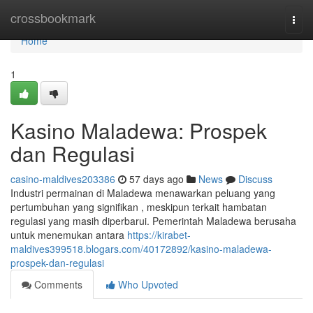
Home
crossbookmark
Togg
navi
Home
1
Kasino Maladewa: Prospek
dan Regulasi
casino-maldives203386
57 days ago
News
Discuss
Industri permainan di Maladewa menawarkan peluang yang
pertumbuhan yang signifikan , meskipun terkait hambatan
regulasi yang masih diperbarui. Pemerintah Maladewa berusaha
untuk menemukan antara
https://kirabet-
maldives399518.blogars.com/40172892/kasino-maladewa-
prospek-dan-regulasi
Comments
Who Upvoted