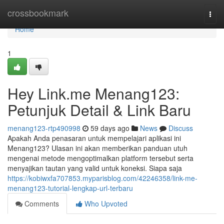
Home
crossbookmark
Togg
navi
Home
1
Hey Link.me Menang123:
Petunjuk Detail & Link Baru
menang123-rtp490998
59 days ago
News
Discuss
Apakah Anda penasaran untuk mempelajari aplikasi ini
Menang123? Ulasan ini akan memberikan panduan utuh
mengenai metode mengoptimalkan platform tersebut serta
menyajikan tautan yang valid untuk koneksi. Siapa saja
https://kobiwxfa707853.myparisblog.com/42246358/link-me-
menang123-tutorial-lengkap-url-terbaru
Comments
Who Upvoted