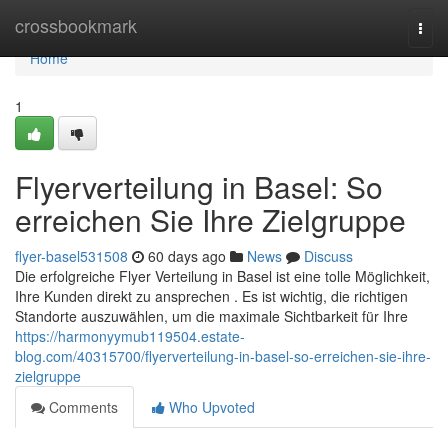
Home
crossbookmark
Togg
navi
Home
1
Flyerverteilung in Basel: So
erreichen Sie Ihre Zielgruppe
flyer-basel531508
60 days ago
News
Discuss
Die erfolgreiche Flyer Verteilung in Basel ist eine tolle Möglichkeit,
Ihre Kunden direkt zu ansprechen . Es ist wichtig, die richtigen
Standorte auszuwählen, um die maximale Sichtbarkeit für Ihre
https://harmonyymub119504.estate-
blog.com/40315700/flyerverteilung-in-basel-so-erreichen-sie-ihre-
zielgruppe
Comments
Who Upvoted