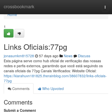
Home
crossbookmark
Togg
navi
Home
1
Links Oficiais:77pg
jonasumkm815728
57 days ago
News
Discuss
Esta página serve como hub oficial de verificação das nossas
redes e perfis externos, garantindo que você está seguindo os
canais oficiais da 77pg Canais Verificados: Website Oficial:
https://kiarahuvn181825.therainblog.com/38607832/links-oficiais-
77pg
Comments
Who Upvoted
Comments
Submit a Comment