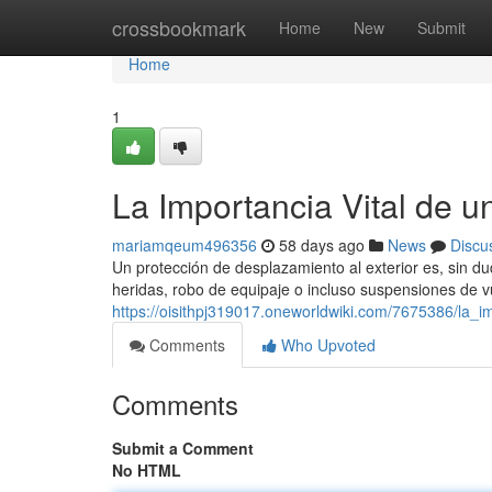
Home
crossbookmark
Home
New
Submit
Home
1
La Importancia Vital de u
mariamqeum496356
58 days ago
News
Discu
Un protección de desplazamiento al exterior es, sin d
heridas, robo de equipaje o incluso suspensiones de v
https://oisithpj319017.oneworldwiki.com/7675386/la_
Comments
Who Upvoted
Comments
Submit a Comment
No HTML