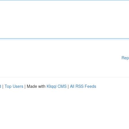
Rep
d
|
Top Users
| Made with
Kliqqi CMS
|
All RSS Feeds