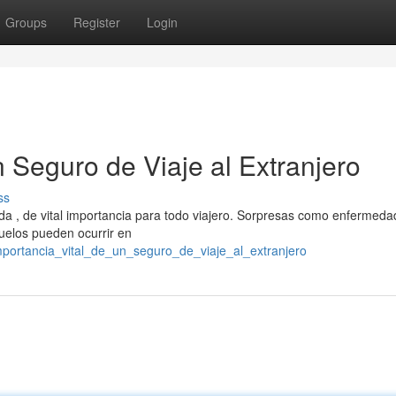
Groups
Register
Login
n Seguro de Viaje al Extranjero
ss
uda , de vital importancia para todo viajero. Sorpresas como enfermeda
uelos pueden ocurrir en
importancia_vital_de_un_seguro_de_viaje_al_extranjero