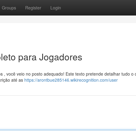
Groups
Register
Login
leto para Jogadores
s , você veio no posto adequado! Este texto pretende detalhar tudo o
crição até as
https://arontbue285146.wikirecognition.com/user