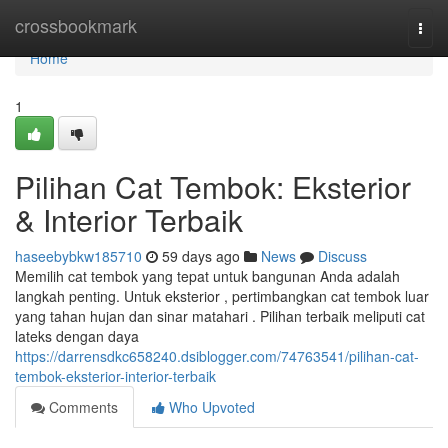
Home
crossbookmark
Togg
navi
Home
1
Pilihan Cat Tembok: Eksterior
& Interior Terbaik
haseebybkw185710
59 days ago
News
Discuss
Memilih cat tembok yang tepat untuk bangunan Anda adalah
langkah penting. Untuk eksterior , pertimbangkan cat tembok luar
yang tahan hujan dan sinar matahari . Pilihan terbaik meliputi cat
lateks dengan daya
https://darrensdkc658240.dsiblogger.com/74763541/pilihan-cat-
tembok-eksterior-interior-terbaik
Comments
Who Upvoted