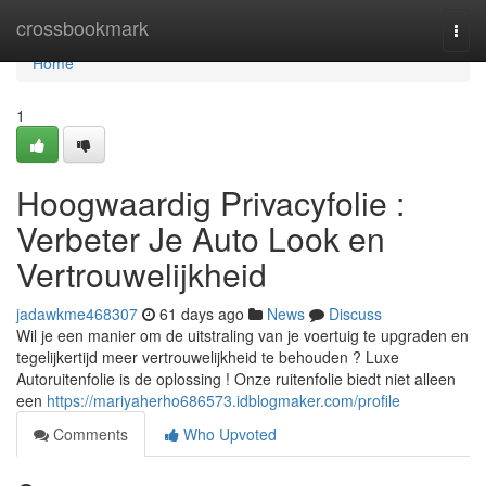
Home
crossbookmark
Togg
navi
Home
1
Hoogwaardig Privacyfolie :
Verbeter Je Auto Look en
Vertrouwelijkheid
jadawkme468307
61 days ago
News
Discuss
Wil je een manier om de uitstraling van je voertuig te upgraden en
tegelijkertijd meer vertrouwelijkheid te behouden ? Luxe
Autoruitenfolie is de oplossing ! Onze ruitenfolie biedt niet alleen
een
https://mariyaherho686573.idblogmaker.com/profile
Comments
Who Upvoted