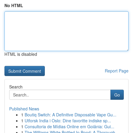
No HTML
HTML is disabled
Report Page
Search
Go
Published News
1
Boutiq Switch: A Definitive Disposable Vape Gu...
1
Utforsk India i Oslo: Dine favoritte indiske sp...
1
Consultoria de Mídias Online em Goiânia: Gui...
1
The Williams White Bottled In Bond: A Thorough ...