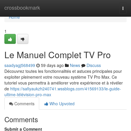
Home
crossbookmark
Togg
navi
Home
1
Le Manuel Complet TV Pro
saadyagj568499
59 days ago
News
Discuss
Découvrez toutes les fonctionnalités et astuces principales pour
exploiter pleinement votre nouveau système TV Pro Max. Ce
tutoriel vous permettra à améliorer votre expérience et à révéler
de
https://safiyaukzh240741.wssblogs.com/41569133/le-guide-
ultime-télévision-pro-max
Comments
Who Upvoted
Comments
Submit a Comment