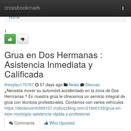
Home
crossbookmark
Togg
navi
Home
1
Grua en Dos Hermanas :
Asistencia Inmediata y
Calificada
theoylsu170767
57 days ago
News
Discuss
¿Necesita mover su automóvil accidentado en la zona de Dos
Hermanas ? En nuestra grúa le ofrecemos un servicio integral de
grúa con técnicos profesionales. Contamos con varios vehículos
https://declanuvnh369107.mybuzzblog.com/21800139/grua-en-
este-municipio-asistencia-rápida-y-profesional
Comments
Who Upvoted