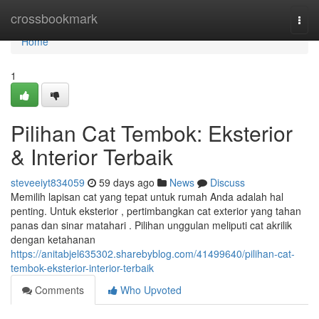
Home
crossbookmark
Togg
navi
Home
1
Pilihan Cat Tembok: Eksterior
& Interior Terbaik
steveeiyt834059
59 days ago
News
Discuss
Memilih lapisan cat yang tepat untuk rumah Anda adalah hal
penting. Untuk eksterior , pertimbangkan cat exterior yang tahan
panas dan sinar matahari . Pilihan unggulan meliputi cat akrilik
dengan ketahanan
https://anitabjel635302.sharebyblog.com/41499640/pilihan-cat-
tembok-eksterior-interior-terbaik
Comments
Who Upvoted