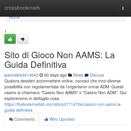
Home
crossbookmark
Togg
navi
Home
1
Sito di Gioco Non AAMS: La
Guida Definitiva
jasonwbed414642
60 days ago
News
Discuss
Qualora desideri scommettere online, conosci che trovi diverse
possibilità non regolamentate da l’organismo ormai ADM. Questi
casino si chiamano "Casino Non AAMS" o "Casino Non ADM". Qui
esploreremo in dettaglio cosa
https://thebookmarkid.com/story21714704/casino-non-aams-la-
guida-definitiva
Comments
Who Upvoted