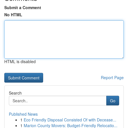
Submit a Comment
No HTML
HTML is disabled
Report Page
Search
Go
Published News
1
Eco Friendly Disposal Consisted Of with Decease...
1
Marion County Movers: Budget-Friendly Relocatio...