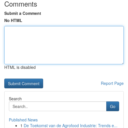
Comments
Submit a Comment
No HTML
HTML is disabled
Report Page
Search
Go
Published News
1
De Toekomst van de Agrofood Industrie: Trends e...